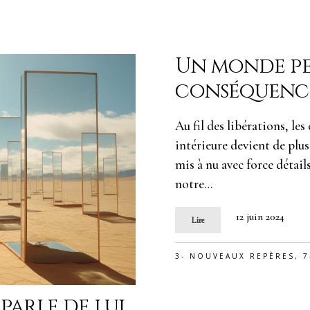
Un monde per
conséquenc
Au fil des libérations, le
intérieure devient de plu
mis à nu avec force détai
notre…
12 juin 2024
Lire
3- NOUVEAUX REPÈRES
,
7
 parle de lui