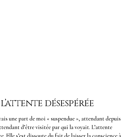
 l’attente désespérée
yais une part de moi « suspendue », attendant depuis
ttendant d’être visitée par qui la voyait. L’attente
e. Elle s’est dissoute du fait de laisser la conscience à