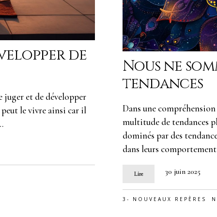
velopper de
Nous ne som
tendances
e juger et de développer
Dans une compréhension s
peut le vivre ainsi car il
multitude de tendances pl
…
dominés par des tendance
dans leurs comportements 
30 juin 2025
Lire
3- NOUVEAUX REPÈRES
N