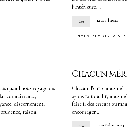
l’intérieure.…
12 avril 2024
Lire
3- NOUVEAUX REPÈRES
N
Chacun méri
 plus quand nous voyageons
Chacun d’entre nous mérit
ela : connaissance,
ayons fait ou dit, nous mé
oyance, discernement,
faire fi des erreurs ou ma
 prudence, raison,
encourager…
31 octobre 2023
Lire