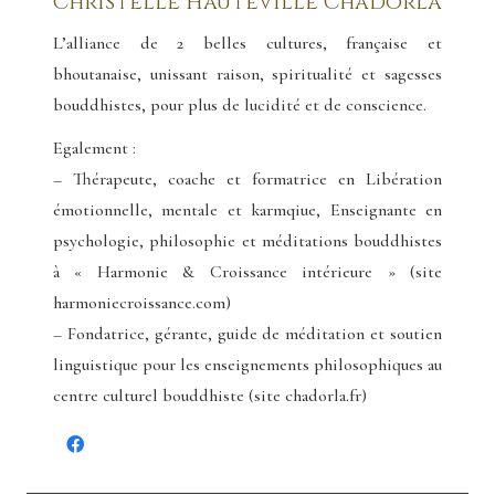
Christelle Hauteville Chadorla
L’alliance de 2 belles cultures, française et
bhoutanaise, unissant raison, spiritualité et sagesses
bouddhistes, pour plus de lucidité et de conscience.
Egalement :
– Thérapeute, coache et formatrice en Libération
émotionnelle, mentale et karmqiue, Enseignante en
psychologie, philosophie et méditations bouddhistes
à « Harmonie & Croissance intérieure » (site
harmoniecroissance.com)
– Fondatrice, gérante, guide de méditation et soutien
linguistique pour les enseignements philosophiques au
centre culturel bouddhiste (site chadorla.fr)