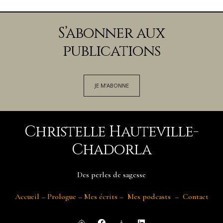
S’abonner aux
publications
JE M’ABONNE
Christelle Hauteville-
Chadorla
Des perles de sagesse
Accueil
–
Prologue
–
Mes écrits
–
Mes podcasts
–
Contact
my_location
self_improvement