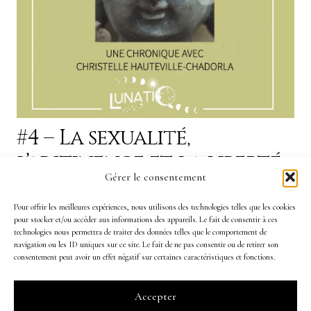
#4 – La sexualité,
l’abstinence et la liberté
Gérer le consentement
intérieure
Pour offrir les meilleures expériences, nous utilisons des technologies telles que les cookies
pour stocker et/ou accéder aux informations des appareils. Le fait de consentir à ces
https://christelle-hauteville-chadorla.fr/wp-
technologies nous permettra de traiter des données telles que le comportement de
content/uploads/2022/06/5-Sur-les-traces-de-Bouddha-La-
navigation ou les ID uniques sur ce site. Le fait de ne pas consentir ou de retirer son
consentement peut avoir un effet négatif sur certaines caractéristiques et fonctions.
sexualite-_-labstinence-et-la-liberte-interieure..mp3 Cette
chronique a été écrite et enregistrée pour l’émission de radio
Accepter
Lunatiq*, diffusée sur Radio Balistiq 103 FM ou sur la rubrique