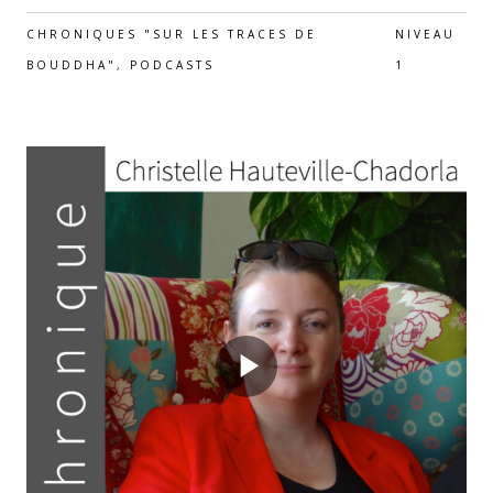
CHRONIQUES "SUR LES TRACES DE
NIVEAU
BOUDDHA"
,
PODCASTS
1