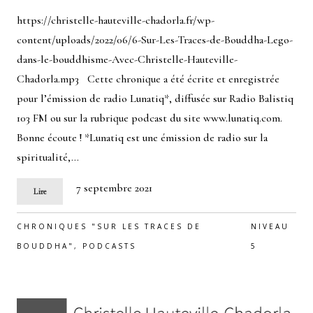
https://christelle-hauteville-chadorla.fr/wp-
content/uploads/2022/06/6-Sur-Les-Traces-de-Bouddha-Lego-
dans-le-bouddhisme-Avec-Christelle-Hauteville-
Chadorla.mp3 Cette chronique a été écrite et enregistrée
pour l’émission de radio Lunatiq*, diffusée sur Radio Balistiq
103 FM ou sur la rubrique podcast du site www.lunatiq.com.
Bonne écoute ! *Lunatiq est une émission de radio sur la
spiritualité,…
7 septembre 2021
Lire
CHRONIQUES "SUR LES TRACES DE
NIVEAU
BOUDDHA"
,
PODCASTS
5