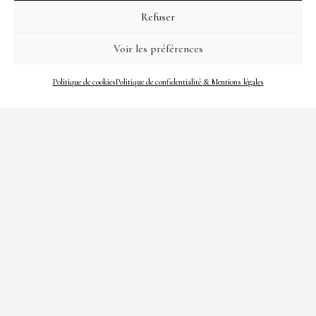
podcast du site www.lunatiq.com. Bonne écoute ! *Lunatiq est
Refuser
une émission de radio sur la spiritualité,…
Voir les préférences
3 février 2021
Lire
Politique de cookies
Politique de confidentialité & Mentions légales
CHRONIQUES "SUR LES TRACES DE
NIVEAU
BOUDDHA"
,
PODCASTS
1