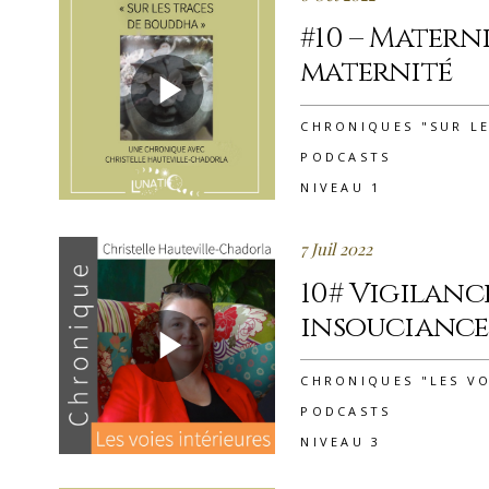
#10 – Matern
maternité
CHRONIQUES "SUR L
PODCASTS
NIVEAU 1
7 Juil 2022
10# Vigilanc
insouciance
CHRONIQUES "LES VO
PODCASTS
NIVEAU 3