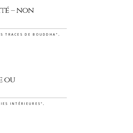
ité – non
ES TRACES DE BOUDDHA"
,
e ou
IES INTÉRIEURES"
,