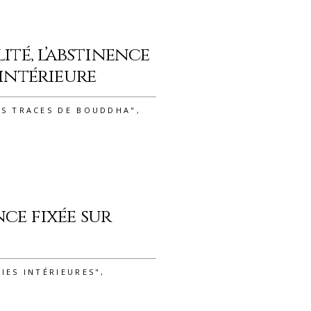
lité, l’abstinence
 intérieure
ES TRACES DE BOUDDHA"
,
nce fixée sur
IES INTÉRIEURES"
,