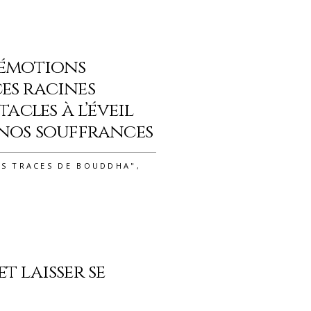
 émotions
es racines
tacles à l’éveil
 nos souffrances
ES TRACES DE BOUDDHA"
,
t laisser se