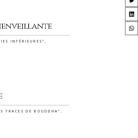
bienveillante
IES INTÉRIEURES"
,
e
ES TRACES DE BOUDDHA"
,