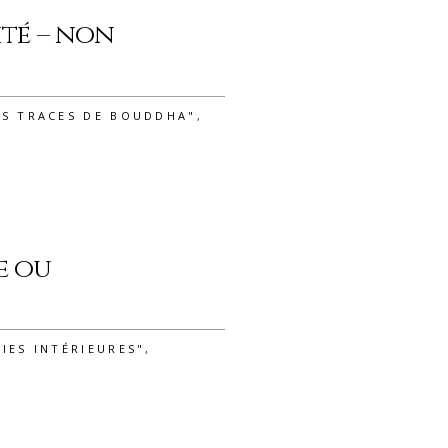
ité – non
ES TRACES DE BOUDDHA"
,
e ou
IES INTÉRIEURES"
,