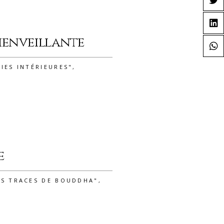
bienveillante
IES INTÉRIEURES"
,
e
ES TRACES DE BOUDDHA"
,