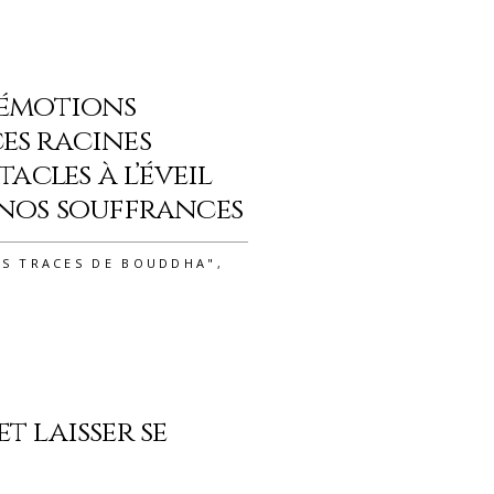
 émotions
es racines
tacles à l’éveil
 nos souffrances
ES TRACES DE BOUDDHA"
,
t laisser se