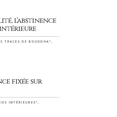
lité, l’abstinence
 intérieure
ES TRACES DE BOUDDHA"
,
nce fixée sur
IES INTÉRIEURES"
,