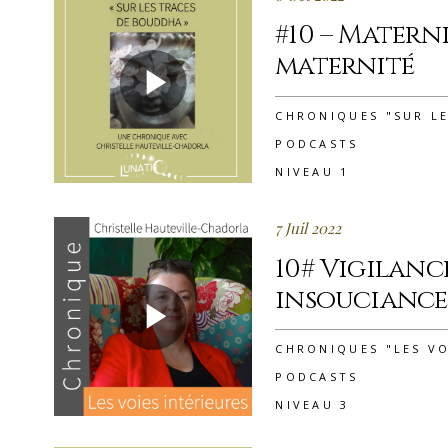
#10 – Matern
maternité
CHRONIQUES "SUR L
PODCASTS
NIVEAU 1
7 Juil 2022
10# Vigilanc
insouciance
CHRONIQUES "LES VO
PODCASTS
NIVEAU 3