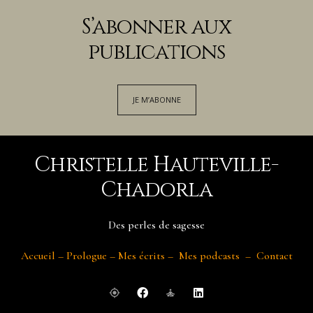
S’abonner aux
publications
JE M’ABONNE
Christelle Hauteville-
Chadorla
Des perles de sagesse
Accueil
–
Prologue
–
Mes écrits
–
Mes podcasts
–
Contact
my_location
self_improvement