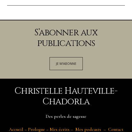
S’abonner aux
publications
JE M’ABONNE
Christelle Hauteville-
Chadorla
Des perles de sagesse
Accueil
–
Prologue
–
Mes écrits
–
Mes podcasts
–
Contact