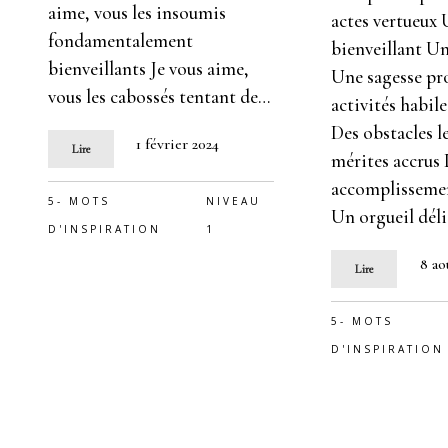
aime, vous les insoumis
actes vertueux
fondamentalement
bienveillant Un
bienveillants Je vous aime,
Une sagesse pr
vous les cabossés tentant de…
activités habil
Des obstacles l
1 février 2024
Lire
mérites accrus
accomplisseme
5- MOTS
NIVEAU
Un orgueil dél
D'INSPIRATION
1
8 ao
Lire
5- MOTS
D'INSPIRATION