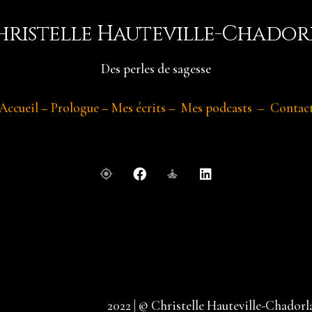
hristelle Hauteville-Chador
Des perles de sagesse
Accueil
–
Prologue
–
Mes écrits
–
Mes podcasts
–
Contac
my_location
self_improvement
2022 | © Christelle Hauteville-Chadorl