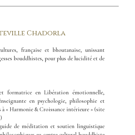
uteville Chadorla
cultures, française et bhoutanaise, unissant
agesses bouddhistes, pour plus de lucidité et de
et formatrice en Libération émotionnelle,
nseignante en psychologie, philosophie et
 à « Harmonie & Croissance intérieure » (site
)
guide de méditation et soutien linguistique
philosophiques au centre culturel bouddhiste