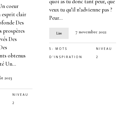
quoi as tu donc tant peur, que
 Un coeur
veux tu qu’il n’advienne pas ?
 esprit clair
Peur…
ofonde Des
es prospères
7 novembre 2022
Lire
evés Des
 Des
5- MOTS
NIVEAU
nts obtenus
D'INSPIRATION
2
ité Un…
ût 2023
NIVEAU
2