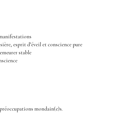
 manifestations
ière, esprit d’éveil et conscience pure
demeurer stable
nscience
 préoccupations mondain(e)s.