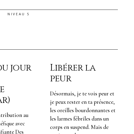
NIVEAU 5
du jour
Libérer la
peur
e
Désormais, je te vois peur et
ar)
je peux rester en ta présence,
les oreilles bourdonnantes et
ntribution au
les larmes fébriles dans un
éfique avec
corps en suspend. Mais de
ifiante Des