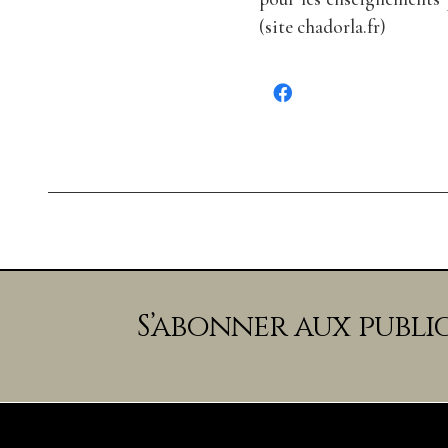
(site chadorla.fr)
S’abonner aux publi