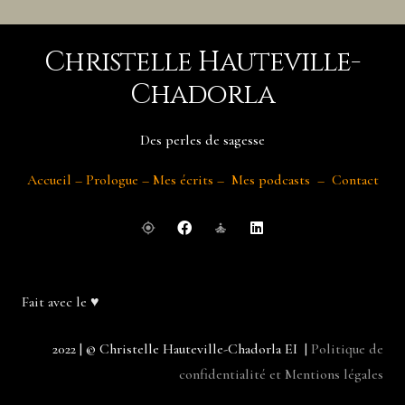
Christelle Hauteville-
Chadorla
Des perles de sagesse
Accueil
–
Prologue
–
Mes écrits
–
Mes podcasts
–
Contact
my_location
self_improvement
Fait avec le ♥
2022 | © Christelle Hauteville-Chadorla EI
|
Politique de
confidentialité et Mentions légales