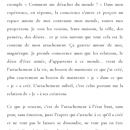
exemple « Comment me détacher du monde ? » Dans mon
expérience, en réponse, la conscience s’ouvre et perçoit un
espace autour de moi contenant mon monde, toutes mes
projections. Je vois les voisins, leurs maisons, la ville, des
pensées, des désirs… et je vois surtout que tout cela est le
contenu de mon attachement. Ça gravite autour de moi,
magnétique. Je prends conscience aussi que les relations, le
désir d’être aimée, d’appartenir à ce monde… vient de
l’attachement à la vie, au besoin de maintenir ce que j’ai créé,
plus exactement au besoin de maintenir « je » dans ce que
« je » a créé. L’attachement subtil, c’est celui portant sur la
relation de « Je » à ses créations.
Ce que je ressens, c’est de l’attachement à l’état brut, sans
peur, sans émotion, juste l’esprit qui s’attache à ce qu’il a créé
et ne veut pas le laisser se dissoudre, ne veut pas en être