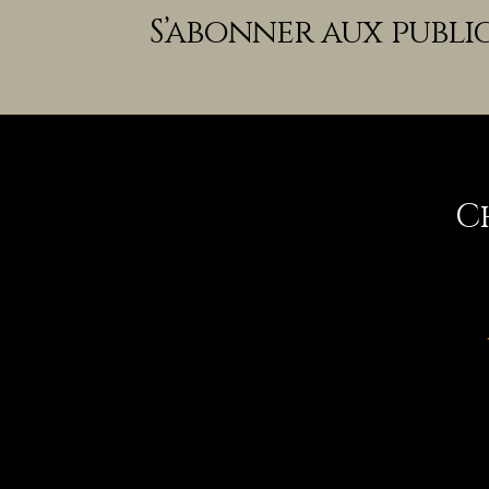
S’abonner aux publi
C