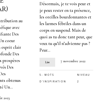
e
Désormais, je te vois peur et
ar)
je peux rester en ta présence,
les oreilles bourdonnantes et
ntribution au
les larmes fébriles dans un
éfique avec
corps en suspend. Mais de
ifiante Des
quoi as tu donc tant peur, que
 Un coeur
veux tu qu’il n’advienne pas ?
 esprit clair
Peur…
ofonde Des
es prospères
7 novembre 2022
Lire
evés Des
 Des
5- MOTS
NIVEAU
nts obtenus
D'INSPIRATION
2
ité Un…
ût 2023