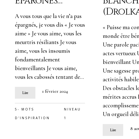
épargnés…
Blanch
(Drolk
A vous tous que la vie n’a pas
épargnés, je vous dis « Je vous
« Puisse ma co
aime » Je vous aime, vous les
monde être bén
meurtris résiliants Je vous
Une parole pac
aime, vous les insoumis
actes vertueux
fondamentalement
bienveillant Un
bienveillants Je vous aime,
Une sagesse pr
vous les cabossés tentant de…
activités habil
Des obstacles l
1 février 2024
Lire
mérites accrus
accomplisseme
5- MOTS
NIVEAU
Un orgueil dél
D'INSPIRATION
1
8 ao
Lire