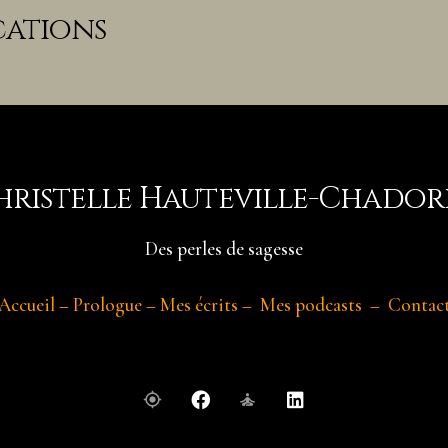
cations
hristelle Hauteville-Chador
Des perles de sagesse
Accueil
–
Prologue
–
Mes écrits
–
Mes podcasts
–
Contac
my_location
self_improvement