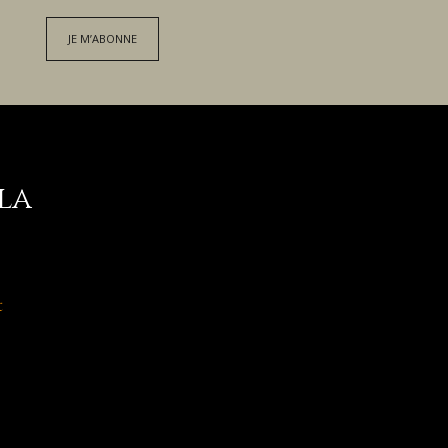
JE M’ABONNE
la
t